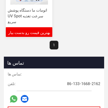
اتومات ما دستگاه پوشش
UV Spot سرعت تغذیه
سریع
بهترین قیمت رو بدست بیار
1
تماس ها
تماس ها:
86-133-1668-2162
تلفن: