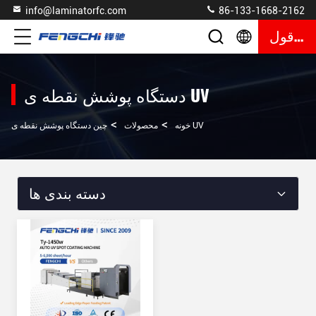
info@laminatorfc.com
86-133-1668-2162
نقل قول
دستگاه پوشش نقطه ی UV
>
>
چین دستگاه پوشش نقطه ی UV
خونه
محصولات
دسته بندی ها